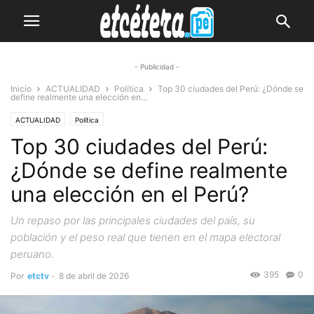
- Publicidad -
Inicio
ACTUALIDAD
Política
Top 30 ciudades del Perú: ¿Dónde se
define realmente una elección en...
ACTUALIDAD
Política
Top 30 ciudades del Perú:
¿Dónde se define realmente
una elección en el Perú?
Un repaso por las principales ciudades del país, su
población y el peso real que tienen en el mapa electoral
peruano.
395
0
Por
etctv
-
8 de abril de 2026