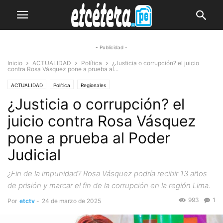
- Publicidad -
Inicio
ACTUALIDAD
Política
¿Justicia o corrupción? el juicio
contra Rosa Vásquez pone a prueba al...
ACTUALIDAD
Política
Regionales
¿Justicia o corrupción? el
juicio contra Rosa Vásquez
pone a prueba al Poder
Judicial
¿Fin de la impunidad? Rosa Vásquez podría recibir 13 años
de prisión y marcar el fin de la corrupción en la región Lima.
993
1
Por
etctv
-
24 de marzo de 2025