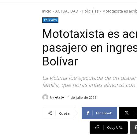
Inicio
ACTUALIDAD
Policiales
Mototaxista es acrib
Policiales
Mototaxista es acr
pasajero en ingre
Bolívar
La víctima fue ejecutada de un dispar
familia, que horas antes almorzó con él
By
etctv
1 de julio de 2025
Facebook
Cuota
Copy URL