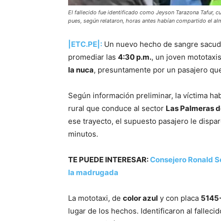
El fallecido fue identificado como Jeyson Tarazona Tafur, c
pues, según relataron, horas antes habían compartido el alm
|ETC.PE|:
Un nuevo hecho de sangre sacudió 
promediar las
4:30 p.m.
, un joven mototaxi
la nuca
, presuntamente por un pasajero qu
Según información preliminar, la víctima ha
rural que conduce al sector
Las Palmeras d
ese trayecto, el supuesto pasajero le disp
minutos.
TE PUEDE INTERESAR:
Consejero Ronald So
la madrugada
La mototaxi, de
color azul
y con placa
5145
lugar de los hechos. Identificaron al falleci