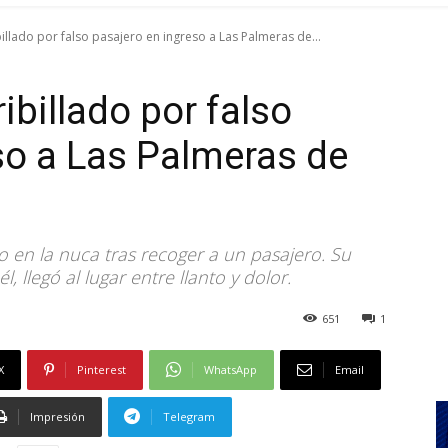
illado por falso pasajero en ingreso a Las Palmeras de...
ibillado por falso
so a Las Palmeras de
o en la nuca tras recoger a un pasajero. Su
, llegó al lugar entre llanto y dolor.
651
1
X
Pinterest
WhatsApp
Email
Impresión
Telegram