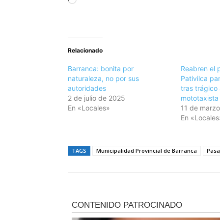
C
a
r
g
Relacionado
a
n
Barranca: bonita por
Reabren el 
d
naturaleza, no por sus
Pativilca pa
autoridades
tras trágico
o
2 de julio de 2025
mototaxista
.
En «Locales»
11 de marz
.
En «Locales
.
TAGS
Municipalidad Provincial de Barranca
Pasa