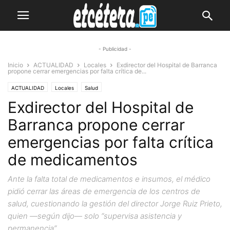
- Publicidad -
Inicio
ACTUALIDAD
Locales
Exdirector del Hospital de Barranca
propone cerrar emergencias por falta crítica de...
ACTUALIDAD
Locales
Salud
Exdirector del Hospital de
Barranca propone cerrar
emergencias por falta crítica
de medicamentos
Ante la falta total de medicamentos e insumos, el médico
pidió cerrar las áreas de emergencia de los centros de
salud, cuestionando la gestión del director Jorge Ruiz Prieto,
quien —según dijo— solo “supervisa asistencia y
permanencia”.