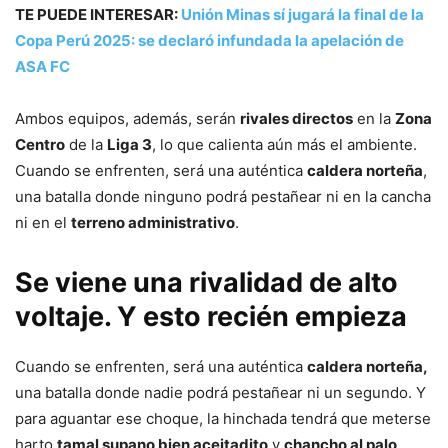
TE PUEDE INTERESAR:
Unión Minas sí jugará la final de la
Copa Perú 2025: se declaró infundada la apelación de
ASA FC
Ambos equipos, además, serán
rivales directos
en la
Zona
Centro
de la
Liga 3
, lo que calienta aún más el ambiente.
Cuando se enfrenten, será una auténtica
caldera norteña
,
una batalla donde ninguno podrá pestañear ni en la cancha
ni en el
terreno administrativo
.
Se viene una
rivalidad de alto
voltaje
. Y esto recién empieza
Cuando se enfrenten, será una auténtica
caldera norteña,
una batalla donde nadie podrá pestañear ni un segundo. Y
para aguantar ese choque, la hinchada tendrá que meterse
harto
tamal supano bien aceitadito
y
chancho al palo