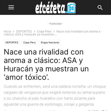
- Publicidad -
Inicio
DEPORTES
Copa Perú
Nace una rivalidad con aroma a
clásico: ASA y Huracán ya muestran...
DEPORTES
Copa Perú
Etapa Nacional
Nace una rivalidad con
aroma a clásico: ASA y
Huracán ya muestran un
‘amor tóxico’.
Cuando se enfrenten, será una caldera norteña: un choque
cargado de venganza que exigirá meterse su tamal supano
o su chancho al palo huaralino con harto picante para
aguantar una guerra de estómago, coraje y garganta.