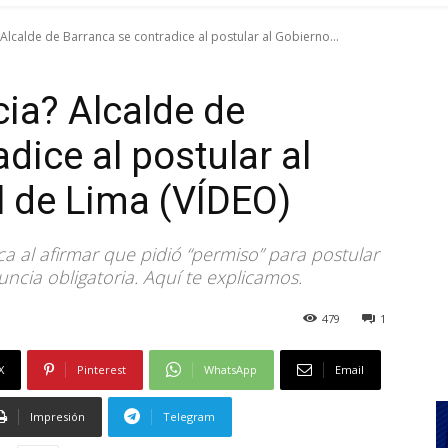
Alcalde de Barranca se contradice al postular al Gobierno...
ia? Alcalde de
dice al postular al
 de Lima (VÍDEO)
a al afirmar que pidió “permiso” para postular
uncia obligatoria. Aquí te explicamos.
479
1
X
Pinterest
WhatsApp
Email
Impresión
Telegram