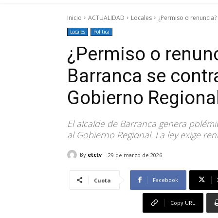
Inicio
ACTUALIDAD
Locales
¿Permiso o renuncia? 
Locales
Política
¿Permiso o renunc
Barranca se contra
Gobierno Regional
El alcalde de Barranca genera polémic
al Gobierno Regional. La ley exige ren
By
etctv
29 de marzo de 2026
Facebook
Cuota
Copy URL