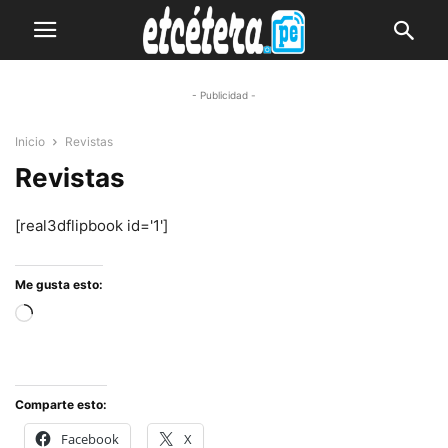
- Publicidad -
Inicio
Revistas
Revistas
[real3dflipbook id='1']
Me gusta esto:
Cargando...
Comparte esto:
Facebook
X