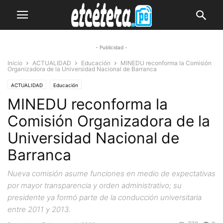
- Publicidad -
Inicio
ACTUALIDAD
Educación
MINEDU reconforma la Comisión
Organizadora de la Universidad Nacional de Barranca
ACTUALIDAD
Educación
MINEDU reconforma la
Comisión Organizadora de la
Universidad Nacional de
Barranca
Nueva comisión asume funciones en medio de expectativas
por mayor transparencia y orden administrativo; su
presidente ya formó parte de la conducción universitaria
entre 2011 y 2013.