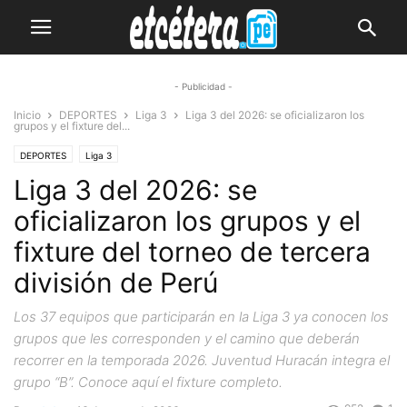
- Publicidad -
Inicio
DEPORTES
Liga 3
Liga 3 del 2026: se oficializaron los
grupos y el fixture del...
DEPORTES
Liga 3
Liga 3 del 2026: se
oficializaron los grupos y el
fixture del torneo de tercera
división de Perú
Los 37 equipos que participarán en la Liga 3 ya conocen los
grupos que les corresponden y el camino que deberán
recorrer en la temporada 2026. Juventud Huracán integra el
grupo “B”. Conoce aquí el fixture completo.