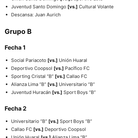
Juventud Santo Domingo
[vs.]
Cultural Volante
Descansa: Juan Aurich
Grupo B
Fecha 1
Social Pariacoto
[vs.]
Unión Huaral
Deportivo Coopsol
[vs.]
Pacífico FC
Sporting Cristal “B”
[vs.]
Callao FC
Alianza Lima “B”
[vs.]
Universitario “B”
Juventud Huracán
[vs.]
Sport Boys “B”
Fecha 2
Universitario “B”
[vs.]
Sport Boys “B”
Callao FC
[vs.]
Deportivo Coopsol
Unión Huaral
[vs.]
Alianza Lima “B”