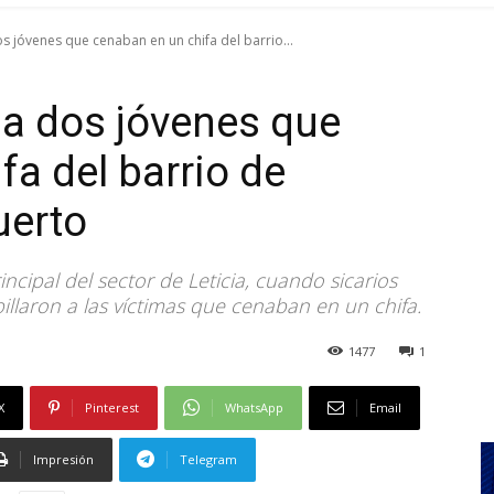
os jóvenes que cenaban en un chifa del barrio...
 a dos jóvenes que
fa del barrio de
uerto
ncipal del sector de Leticia, cuando sicarios
illaron a las víctimas que cenaban en un chifa.
1477
1
X
Pinterest
WhatsApp
Email
Impresión
Telegram