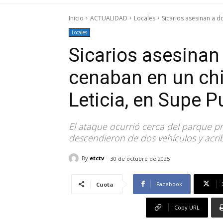
Inicio
ACTUALIDAD
Locales
Sicarios asesinan a d
Locales
Sicarios asesinan
cenaban en un chi
Leticia, en Supe P
El ataque ocurrió cerca del parque pri
descendieron de dos vehículos y acrib
By
etctv
30 de octubre de 2025
Facebook
Cuota
Copy URL