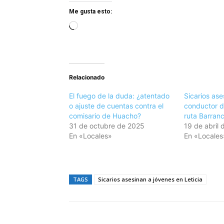
Me gusta esto:
C
a
r
g
Relacionado
a
n
El fuego de la duda: ¿atentado
Sicarios ase
d
o ajuste de cuentas contra el
conductor de
comisario de Huacho?
ruta Barran
o
31 de octubre de 2025
19 de abril
.
En «Locales»
En «Locales
.
.
TAGS
Sicarios asesinan a jóvenes en Leticia