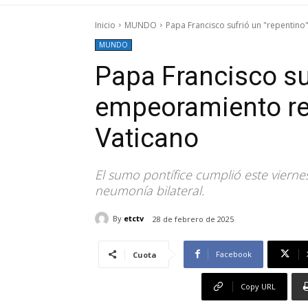
Inicio
MUNDO
Papa Francisco sufrió un "repentino
MUNDO
Papa Francisco su
empeoramiento res
Vaticano
El sumo pontífice cumplió este viern
neumonía bilateral.
By
etctv
28 de febrero de 2025
Facebook
Cuota
Copy URL