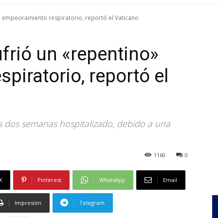
" empeoramiento respiratorio, reportó el Vaticano
frió un «repentino»
piratorio, reportó el
es dos semanas hospitalizado, debido a una
1160
0
X
Pinterest
WhatsApp
Email
Impresión
Telegram