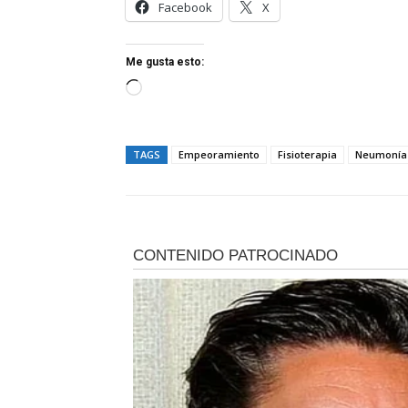
Facebook
X
Me gusta esto:
C
a
r
TAGS
Empeoramiento
Fisioterapia
Neumonía 
g
a
n
d
o
.
.
.