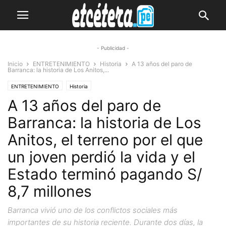
- Publicidad -
Inicio
ENTRETENIMIENTO
Historia
A 13 años del paro de
Barranca: la historia de Los Anitos,...
ENTRETENIMIENTO
Historia
A 13 años del paro de
Barranca: la historia de Los
Anitos, el terreno por el que
un joven perdió la vida y el
Estado terminó pagando S/
8,7 millones
Barranca vivió uno de los conflictos sociales más
importantes de su historia reciente. Durante dos días, la