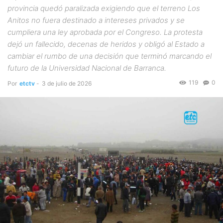
provincia quedó paralizada exigiendo que el terreno Los
Anitos no fuera destinado a intereses privados y se
cumpliera una ley aprobada por el Congreso. La protesta
dejó un fallecido, decenas de heridos y obligó al Estado a
cambiar el rumbo de una decisión que terminó marcando el
futuro de la Universidad Nacional de Barranca.
119
0
Por
etctv
-
3 de julio de 2026