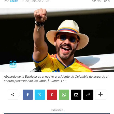
40
0
Por
etctv
-
21 de junio de 2026
Abelardo de la Espriella es el nuevo presidente de Colombia de acuerdo al
conteo preliminar de los votos. | Fuente: EFE
- Publicidad -