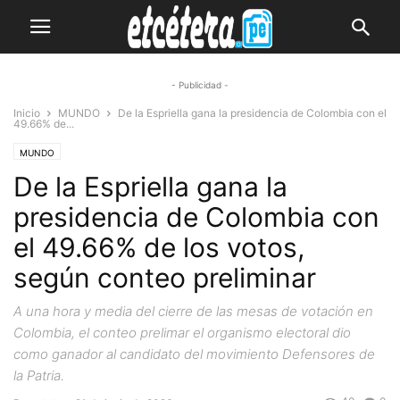
- Publicidad -
Inicio
MUNDO
De la Espriella gana la presidencia de Colombia con el
49.66% de...
MUNDO
De la Espriella gana la
presidencia de Colombia con
el 49.66% de los votos,
según conteo preliminar
A una hora y media del cierre de las mesas de votación en
Colombia, el conteo prelimar el organismo electoral dio
como ganador al candidato del movimiento Defensores de
la Patria.