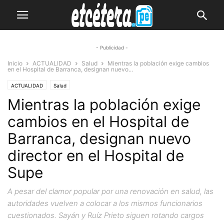
- Publicidad -
Inicio
ACTUALIDAD
Salud
Mientras la población exige cambios
en el Hospital de Barranca, designan nuevo...
ACTUALIDAD
Salud
Mientras la población exige
cambios en el Hospital de
Barranca, designan nuevo
director en el Hospital de
Supe
A pesar del clamor popular por una renovación en salud, las
autoridades vuelven a colocar a los mismos funcionarios
cuestionados. Sayán y Ruíz Prieto siguen rotando cargos