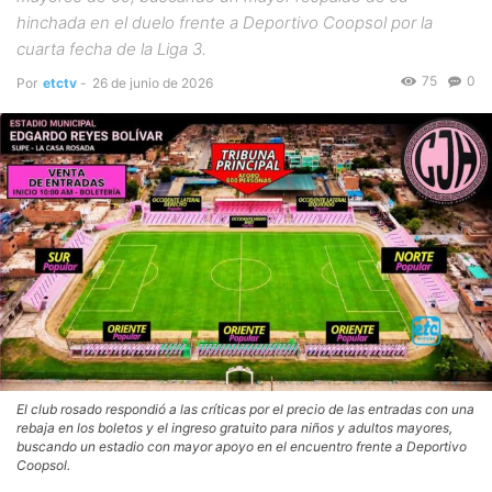
hinchada en el duelo frente a Deportivo Coopsol por la
cuarta fecha de la Liga 3.
75
0
Por
etctv
-
26 de junio de 2026
El club rosado respondió a las críticas por el precio de las entradas con una
rebaja en los boletos y el ingreso gratuito para niños y adultos mayores,
buscando un estadio con mayor apoyo en el encuentro frente a Deportivo
Coopsol.