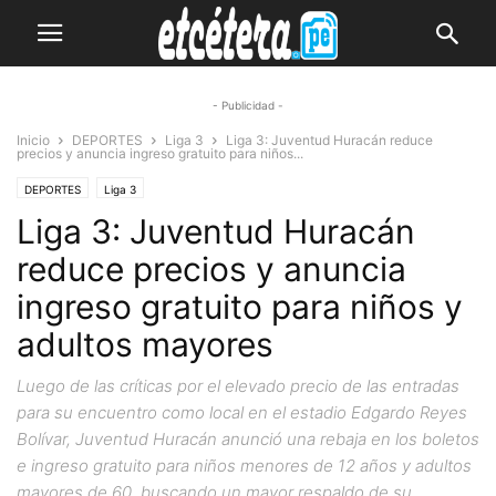
- Publicidad -
Inicio
DEPORTES
Liga 3
Liga 3: Juventud Huracán reduce
precios y anuncia ingreso gratuito para niños...
DEPORTES
Liga 3
Liga 3: Juventud Huracán
reduce precios y anuncia
ingreso gratuito para niños y
adultos mayores
Luego de las críticas por el elevado precio de las entradas
para su encuentro como local en el estadio Edgardo Reyes
Bolívar, Juventud Huracán anunció una rebaja en los boletos
e ingreso gratuito para niños menores de 12 años y adultos
mayores de 60, buscando un mayor respaldo de su