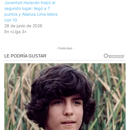
Juventud Huracán trepó al
segundo lugar: llegó a 7
puntos y Alianza Lima lidera
con 10
28 de junio de 2026
En «Liga 3»
- Publicidad -