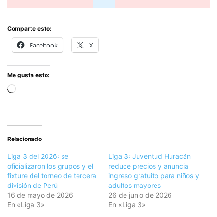
Comparte esto:
Facebook
X
Me gusta esto:
Cargando...
Relacionado
Liga 3 del 2026: se
Liga 3: Juventud Huracán
oficializaron los grupos y el
reduce precios y anuncia
fixture del torneo de tercera
ingreso gratuito para niños y
división de Perú
adultos mayores
16 de mayo de 2026
26 de junio de 2026
En «Liga 3»
En «Liga 3»