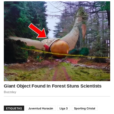
ETIQUETAS
Juventud Huracán
Liga 3
Sporting Cristal