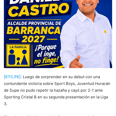
|ETC.PE|:
Luego de sorprender en su debut con una
contundente victoria sobre Sport Boys, Juventud Huracán
de Supe no pudo repetir la hazaña y cayó por 2-1 ante
Sporting Cristal B en su segunda presentación en la Liga
3.