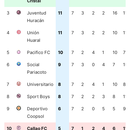
Cristal
3
Juventud
11
7
3
2
2
16
11
Huracán
4
Unión
11
7
3
2
2
10
11
Huaral
5
Pacifico FC
10
7
2
4
1
10
7
6
Social
9
7
3
0
4
7
15
Pariacoto
7
Universitario
8
7
2
4
1
10
8
8
Sport Boys
8
7
2
2
3
8
11
9
Deportivo
6
7
2
0
5
5
9
Coopsol
10
Callao FC
5
7
1
2
4
6
11