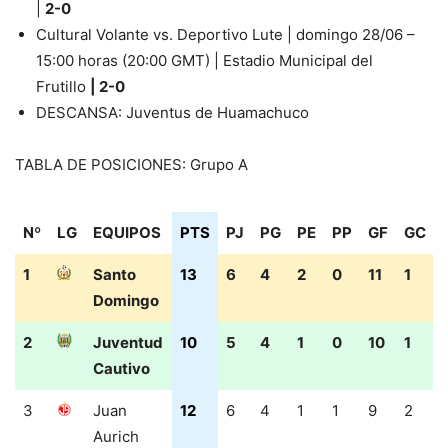
|
2-0
Cultural Volante vs. Deportivo Lute | domingo 28/06 –
15:00 horas (20:00 GMT) | Estadio Municipal del
Frutillo
| 2-0
DESCANSA: Juventus de Huamachuco
TABLA DE POSICIONES: Grupo A
Nº
LG
EQUIPOS
PTS
PJ
PG
PE
PP
GF
GC
Nº
LG
EQUIPOS
PTS
PJ
PG
PE
PP
GF
GC
1
Santo
13
6
4
2
0
11
1
Domingo
2
Juventud
10
5
4
1
0
10
1
Cautivo
3
Juan
12
6
4
1
1
9
2
Aurich