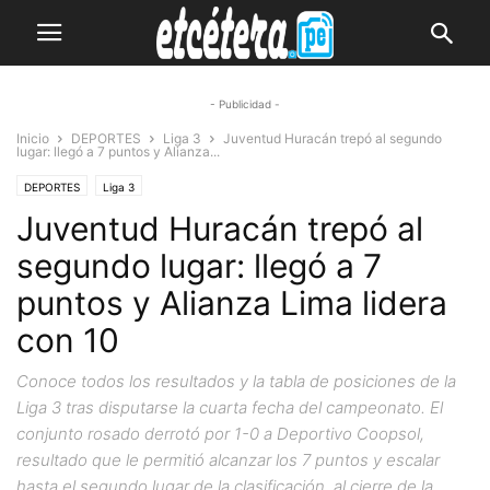
- Publicidad -
Inicio
DEPORTES
Liga 3
Juventud Huracán trepó al segundo
lugar: llegó a 7 puntos y Alianza...
DEPORTES
Liga 3
Juventud Huracán trepó al
segundo lugar: llegó a 7
puntos y Alianza Lima lidera
con 10
Conoce todos los resultados y la tabla de posiciones de la
Liga 3 tras disputarse la cuarta fecha del campeonato. El
conjunto rosado derrotó por 1-0 a Deportivo Coopsol,
resultado que le permitió alcanzar los 7 puntos y escalar
hasta el segundo lugar de la clasificación, al cierre de la