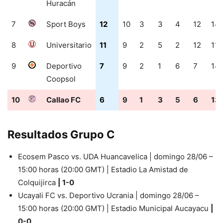
Huracán
7
Sport Boys
12
10
3
3
4
12
14
8
Universitario
11
9
2
5
2
12
11
9
Deportivo
7
9
2
1
6
7
14
Coopsol
10
Callao FC
6
9
1
3
5
6
13
Resultados Grupo C
Ecosem Pasco vs. UDA Huancavelica | domingo 28/06 –
15:00 horas (20:00 GMT) | Estadio La Amistad de
Colquijirca
| 1-0
Ucayali FC vs. Deportivo Ucrania | domingo 28/06 –
15:00 horas (20:00 GMT) | Estadio Municipal Aucayacu
|
0-0