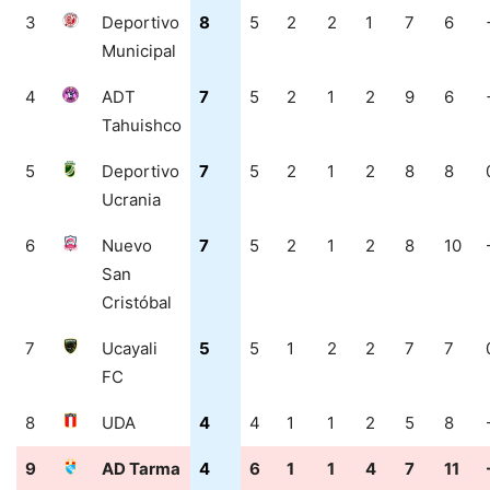
3
Deportivo
8
5
2
2
1
7
6
Municipal
4
ADT
7
5
2
1
2
9
6
Tahuishco
5
Deportivo
7
5
2
1
2
8
8
Ucrania
6
Nuevo
7
5
2
1
2
8
10
San
Cristóbal
7
Ucayali
5
5
1
2
2
7
7
FC
8
UDA
4
4
1
1
2
5
8
9
AD Tarma
4
6
1
1
4
7
11