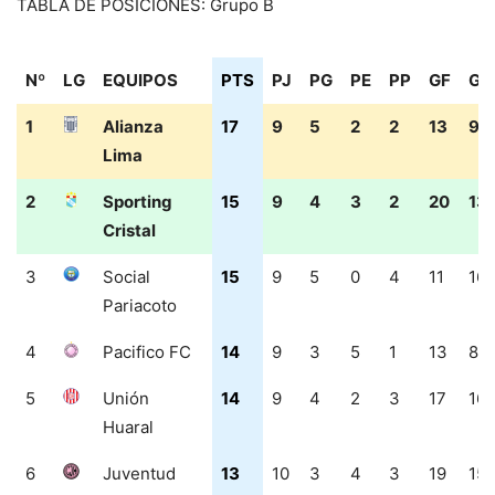
TABLA DE POSICIONES: Grupo B
Nº
LG
EQUIPOS
PTS
PJ
PG
PE
PP
GF
GC
Nº
LG
EQUIPOS
PTS
PJ
PG
PE
PP
GF
GC
1
Alianza
17
9
5
2
2
13
9
Lima
2
Sporting
15
9
4
3
2
20
13
Cristal
3
Social
15
9
5
0
4
11
16
Pariacoto
4
Pacifico FC
14
9
3
5
1
13
8
5
Unión
14
9
4
2
3
17
16
Huaral
6
Juventud
13
10
3
4
3
19
15