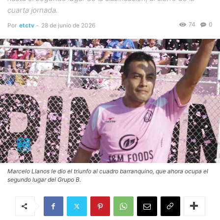
cuarta jornada.
74
0
Por
etctv
-
28 de junio de 2026
Marcelo Llanos le dio el triunfo al cuadro barranquino, que ahora ocupa el
segundo lugar del Grupo B.