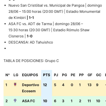
Nuevo San Cristóbal vs. Municipal de Pangoa | domingo
28/06 – 15:00 horas (20:00 GMT) | Estadio Monumental
de Kimbiri
| 1-1
ASA FC vs. ADT de Tarma | domingo 28/06 –
15:30 horas (20:30 GMT) | Estadio Rómulo Shaw
Cisneros |
1-0
DESCANSA: AD Tahuishco
TABLA DE POSICIONES: Grupo C
Nº
LG
EQUIPOS
PTS
PJ
PG
PE
PP
GF
GC
1
Deportivo
12
5
4
0
1
13
9
Ecosem
2
ASA FC
10
6
3
1
2
11
10