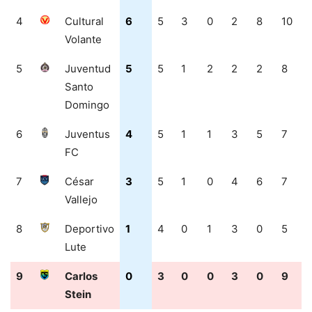
4
Cultural
6
5
3
0
2
8
10
Volante
5
Juventud
5
5
1
2
2
2
8
Santo
Domingo
6
Juventus
4
5
1
1
3
5
7
FC
7
César
3
5
1
0
4
6
7
Vallejo
8
Deportivo
1
4
0
1
3
0
5
Lute
9
Carlos
0
3
0
0
3
0
9
Stein