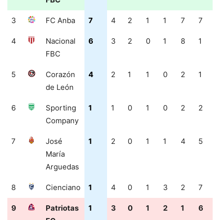
3
FC Anba
7
4
2
1
1
7
7
4
Nacional
6
3
2
0
1
8
1
FBC
5
Corazón
4
2
1
1
0
2
1
de León
6
Sporting
1
1
0
1
0
2
2
Company
7
José
1
2
0
1
1
4
5
María
Arguedas
8
Cienciano
1
4
0
1
3
2
7
9
Patriotas
1
3
0
1
2
1
6