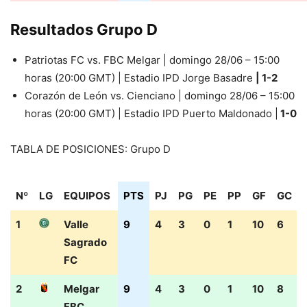
Resultados Grupo D
Patriotas FC vs. FBC Melgar | domingo 28/06 – 15:00
horas (20:00 GMT) | Estadio IPD Jorge Basadre
| 1-2
Corazón de León vs. Cienciano | domingo 28/06 – 15:00
horas (20:00 GMT) | Estadio IPD Puerto Maldonado |
1-0
TABLA DE POSICIONES: Grupo D
Nº
LG
EQUIPOS
PTS
PJ
PG
PE
PP
GF
GC
Nº
LG
EQUIPOS
PTS
PJ
PG
PE
PP
GF
GC
1
Valle
9
4
3
0
1
10
6
Sagrado
FC
2
Melgar
9
4
3
0
1
10
8
FBC