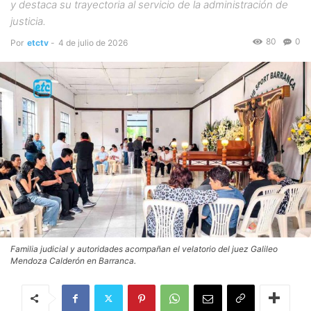
y destaca su trayectoria al servicio de la administración de
justicia.
80
0
Por
etctv
-
4 de julio de 2026
Familia judicial y autoridades acompañan el velatorio del juez Galileo
Mendoza Calderón en Barranca.