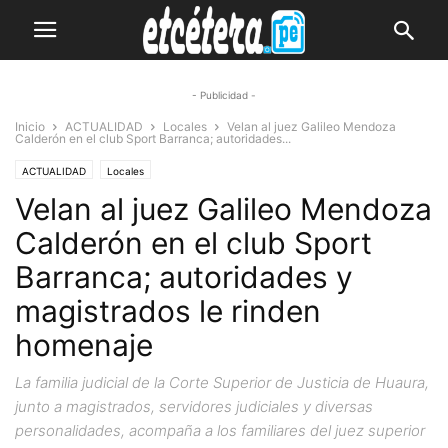
- Publicidad -
Inicio
ACTUALIDAD
Locales
Velan al juez Galileo Mendoza
Calderón en el club Sport Barranca; autoridades...
ACTUALIDAD
Locales
Velan al juez Galileo Mendoza
Calderón en el club Sport
Barranca; autoridades y
magistrados le rinden
homenaje
La familia judicial de la Corte Superior de Justicia de Huaura,
junto a magistrados, servidores judiciales y diversas
personalidades, acompaña a los familiares del juez superior