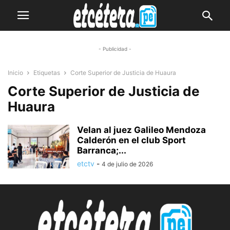
- Publicidad -
Inicio
Etiquetas
Corte Superior de Justicia de Huaura
Corte Superior de Justicia de
Huaura
Velan al juez Galileo Mendoza
Calderón en el club Sport
Barranca;...
etctv
-
4 de julio de 2026