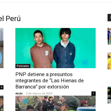
el Perú
Policiales
PNP detiene a presuntos
l
integrantes de “Las Hienas de
Barranca” por extorsión
0
etctv
-
3 de marzo de 2026
1