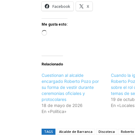
Facebook
X
Me gusta esto:
C
a
r
g
Relacionado
a
n
Cuestionan al alcalde
Cuando la i
d
encargado Roberto Pozo por
Roberto Poz
su forma de vestir durante
sobre el rol
o
ceremonias oficiales y
temas de se
.
protocolares
19 de octub
.
18 de mayo de 2026
En «Locales
En «Política»
.
TAGS
Alcalde de Barranca
Discoteca
Roberto