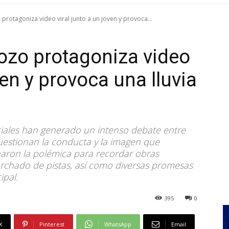
protagoniza video viral junto a un joven y provoca...
ozo protagoniza video
ven y provoca una lluvia
ciales han generado un intenso debate entre
uestionan la conducta y la imagen que
haron la polémica para recordar obras
archado de pistas, así como diversas promesas
ipal.
395
0
X
Pinterest
WhatsApp
Email