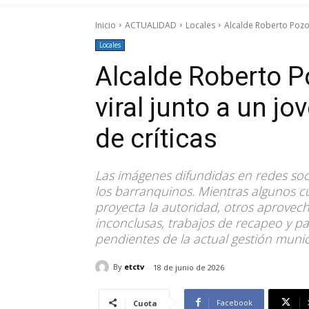
Inicio
ACTUALIDAD
Locales
Alcalde Roberto Pozo 
Locales
Alcalde Roberto P
viral junto a un jo
de críticas
Las imágenes difundidas en redes so
los barranquinos. Mientras algunos c
proyecta la autoridad, otros aprovec
inconclusas, trabajos de recapeo y p
pendientes de la actual gestión munic
By
etctv
18 de junio de 2026
Facebook
Cuota