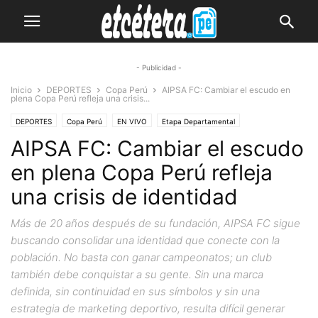
- Publicidad -
Inicio
DEPORTES
Copa Perú
AIPSA FC: Cambiar el escudo en
plena Copa Perú refleja una crisis...
DEPORTES
Copa Perú
EN VIVO
Etapa Departamental
AIPSA FC: Cambiar el escudo
en plena Copa Perú refleja
una crisis de identidad
Más de 20 años después de su fundación, AIPSA FC sigue
buscando consolidar una identidad que conecte con la
población. No basta con ganar campeonatos; un club
también debe conquistar a su gente. Sin una marca
definida, sin continuidad en sus símbolos y sin una
estrategia de marketing deportivo, resulta difícil generar