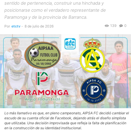
sentido de pertenencia, construir una hinchada y
posicionarse como el verdadero representante de
Paramonga y de la provincia de Barranca.
139
0
Por
etctv
-
8 de julio de 2026
Lo más llamativo es que, en pleno campeonato, AIPSA FC decidió cambiar el
escudo de su cuenta oficial de Facebook, dejando atrás el diseño simplista
que utilizaba. Una decisión improvisada que refleja la falta de planificación
en la construcción de su identidad institucional.