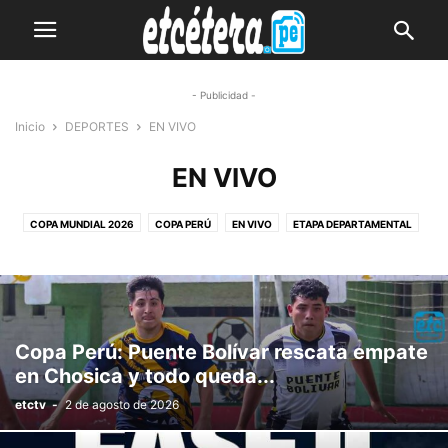
- Publicidad -
Inicio
DEPORTES
EN VIVO
EN VIVO
COPA MUNDIAL 2026
COPA PERÚ
EN VIVO
ETAPA DEPARTAMENTAL
ETAPA DISTRITAL
ETAPA NACIONAL
ETAPA PROVINCIAL
LIGA 1
LIGA 2
LIGA 3
SELECCIÓN PERUANA
Copa Perú: Puente Bolívar rescata empate
en Chosica y todo queda...
etctv
-
2 de agosto de 2026