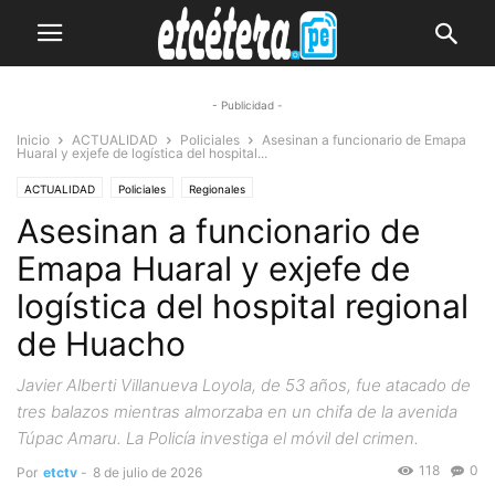
- Publicidad -
Inicio
ACTUALIDAD
Policiales
Asesinan a funcionario de Emapa
Huaral y exjefe de logística del hospital...
ACTUALIDAD
Policiales
Regionales
Asesinan a funcionario de
Emapa Huaral y exjefe de
logística del hospital regional
de Huacho
Javier Alberti Villanueva Loyola, de 53 años, fue atacado de
tres balazos mientras almorzaba en un chifa de la avenida
Túpac Amaru. La Policía investiga el móvil del crimen.
118
0
Por
etctv
-
8 de julio de 2026