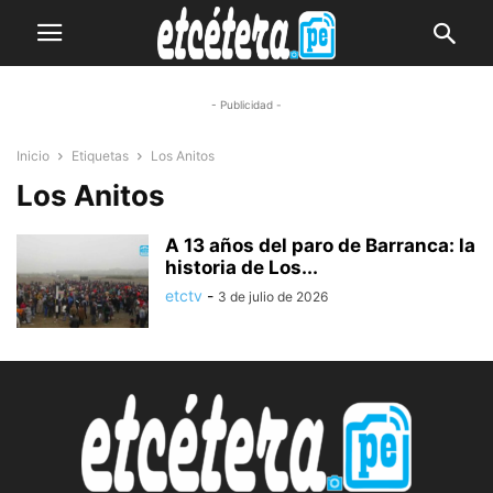
- Publicidad -
Inicio
Etiquetas
Los Anitos
Los Anitos
A 13 años del paro de Barranca: la
historia de Los...
etctv
-
3 de julio de 2026