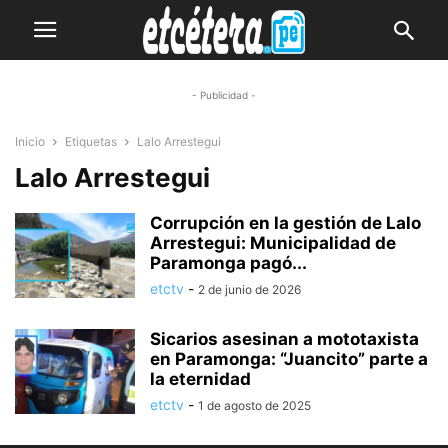
- Publicidad -
Inicio
Etiquetas
Lalo Arrestegui
Lalo Arrestegui
Corrupción en la gestión de Lalo
Arrestegui: Municipalidad de
Paramonga pagó...
etctv
-
2 de junio de 2026
Sicarios asesinan a mototaxista
en Paramonga: “Juancito” parte a
la eternidad
etctv
-
1 de agosto de 2025