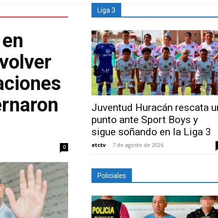
Liga 3
 en
volver
aciones
ernaron
Juventud Huracán rescata u
punto ante Sport Boys y
sigue soñando en la Liga 3
etctv
-
7 de agosto de 2026
0
Policiales