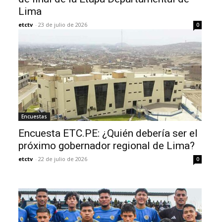
Lima
etctv
-
23 de julio de 2026
0
Encuestas
Encuesta ETC.PE: ¿Quién debería ser el
próximo gobernador regional de Lima?
etctv
-
22 de julio de 2026
0