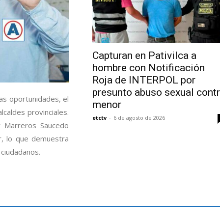
Capturan en Pativilca a
hombre con Notificación
Roja de INTERPOL por
presunto abuso sexual cont
ias oportunidades, el
menor
caldes provinciales.
etctv
-
6 de agosto de 2026
ar Marreros Saucedo
r, lo que demuestra
 ciudadanos.