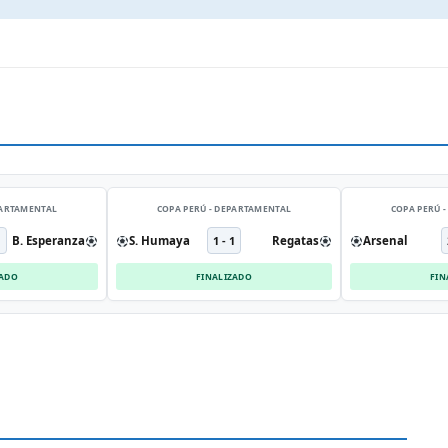
PARTAMENTAL
COPA PERÚ - DEPARTAMENTAL
COPA PERÚ 
1
B. Esperanza
S. Humaya
1 - 1
Regatas
Arsenal
ZADO
FINALIZADO
FIN