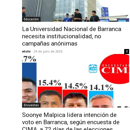
Educación
La Universidad Nacional de Barranca
necesita institucionalidad, no
campañas anónimas
etctv
-
24 de julio de 2026
0
Encuestas
Soonye Malpica lidera intención de
voto en Barranca, según encuesta de
CIMA, a 72 días de las elecciones