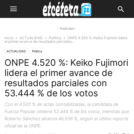
- Publicidad -
Inicio
ACTUALIDAD
Política
ONPE 4.520 %: Keiko Fujimori lidera
el primer avance de resultados parciales...
ACTUALIDAD
Política
ONPE 4.520 %: Keiko Fujimori
lidera el primer avance de
resultados parciales con
53.444 % de los votos
Con el 4.520 % de actas contabilizadas, la candidata de
Fuerza Popular obtiene 53.444 % de los votos, mientras que
Roberto Sánchez alcanza 46.556 %, según el último reporte
oficial de la ONPE.