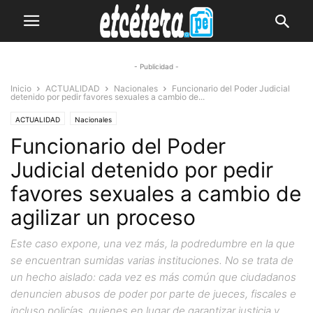
- Publicidad -
Inicio
ACTUALIDAD
Nacionales
Funcionario del Poder Judicial
detenido por pedir favores sexuales a cambio de...
ACTUALIDAD
Nacionales
Funcionario del Poder
Judicial detenido por pedir
favores sexuales a cambio de
agilizar un proceso
Este caso expone, una vez más, la podredumbre en la que
se encuentran sumidas varias instituciones. No se trata de
un hecho aislado: cada vez es más común que ciudadanos
denuncien abusos de poder por parte de jueces, fiscales e
incluso policías, quienes en lugar de garantizar justicia y