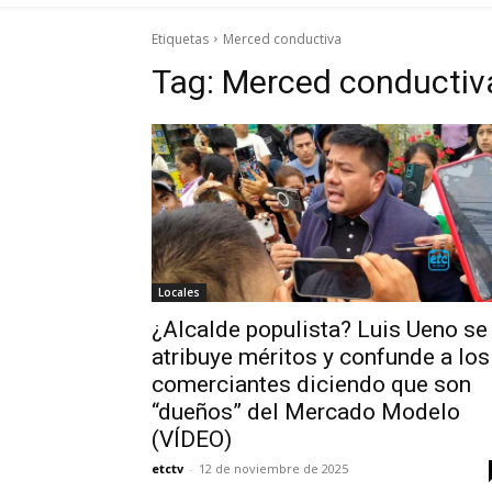
Etiquetas
Merced conductiva
Tag:
Merced conductiv
Locales
¿Alcalde populista? Luis Ueno se
atribuye méritos y confunde a los
comerciantes diciendo que son
“dueños” del Mercado Modelo
(VÍDEO)
etctv
-
12 de noviembre de 2025