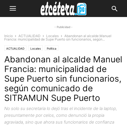
- Publicidad -
Inicio
ACTUALIDAD
Locales
Abandonan al alcalde Manuel
Francia: municipalidad de Supe Puerto sin funcionarios, según...
ACTUALIDAD
Locales
Política
Abandonan al alcalde Manuel
Francia: municipalidad de
Supe Puerto sin funcionarios,
según comunicado de
SITRAMUN Supe Puerto
No solo su secretaria lo dejó tras el incidente de la laptop,
presuntamente por celos, como denunció la propia
agraviada, sino que ahora sus funcionarios de confianza