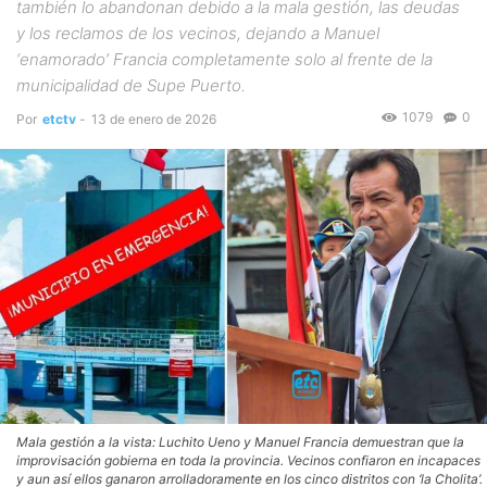
también lo abandonan debido a la mala gestión, las deudas
y los reclamos de los vecinos, dejando a Manuel
‘enamorado’ Francia completamente solo al frente de la
municipalidad de Supe Puerto.
1079
0
Por
etctv
-
13 de enero de 2026
Mala gestión a la vista: Luchito Ueno y Manuel Francia demuestran que la
improvisación gobierna en toda la provincia. Vecinos confiaron en incapaces
y aun así ellos ganaron arrolladoramente en los cinco distritos con ‘la Cholita’.