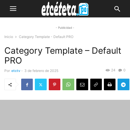
- Publicidad -
Inicio
Category Template - Default PRO
Category Template – Default
PRO
24
0
Por
etctv
-
3 de febrero de 2025