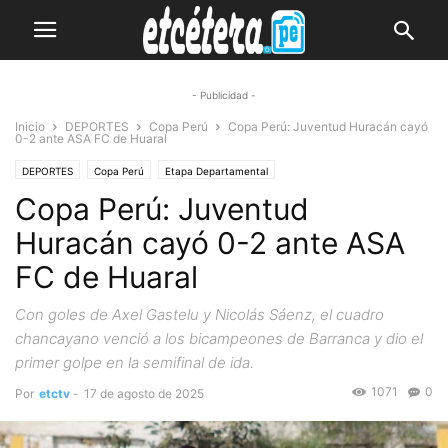
- Publicidad -
Inicio
DEPORTES
Copa Perú
Copa Perú: Juventud Huracán cayó
0-2 ante ASA FC de Huaral
DEPORTES
Copa Perú
Etapa Departamental
Copa Perú: Juventud
Huracán cayó 0-2 ante ASA
FC de Huaral
Con goles de Axel Gastelu y Nicolás Sáenz, el cuadro
chancayano venció a los bicampeones de Barranca y dio el
primer golpe en la semifinal de ida.
1071
0
Por
etctv
-
17 de agosto de 2025