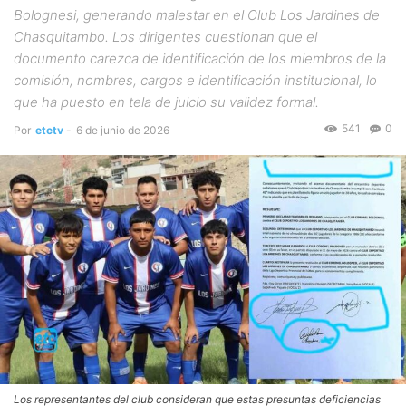
Bolognesi, generando malestar en el Club Los Jardines de
Chasquitambo. Los dirigentes cuestionan que el
documento carezca de identificación de los miembros de la
comisión, nombres, cargos e identificación institucional, lo
que ha puesto en tela de juicio su validez formal.
541
0
Por
etctv
-
6 de junio de 2026
Los representantes del club consideran que estas presuntas deficiencias