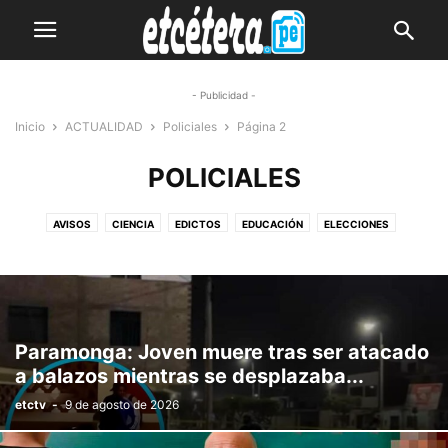
- Publicidad -
Inicio
ACTUALIDAD
Policiales
Página 2
POLICIALES
AVISOS
CIENCIA
EDICTOS
EDUCACIÓN
ELECCIONES
ENCUESTAS
JUDICIALES
LOCALES
NACIONALES
NEGOCIOS
POLICIALES
POLÍTICA
PUBLICIDAD
REGIONALES
SALUD
TECNOLOGÍA
Paramonga: Joven muere tras ser atacado
a balazos mientras se desplazaba...
etctv
-
9 de agosto de 2026