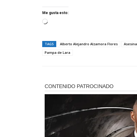
Me gusta esto:
C
a
r
TAGS
Alberto Alejandro Alzamora Flores
Asesina
g
Pampa de Lara
a
n
d
o
.
.
.