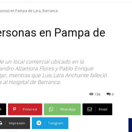
ersonas en Pampa de Lara, Barranca
 personas en Pampa de
de un local comercial ubicado en la
andro Alzamora Flores y Pablo Enrique
ar, mientras que Luis Lara Anchante falleció
al Hospital de Barranca.
156
0
X
Pinterest
WhatsApp
Email
Impresión
Telegram