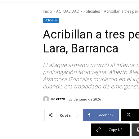
Inicio
ACTUALIDAD
Policiales
Acribillan a tres p
Policiales
Acribillan a tres
Lara, Barranca
El ataque armado ocurrió al interior 
prolongación Moquegua. Alberto Alej
Alzamora Gonzales murieron en el lug
cuando era trasladado de emergencia 
By
etctv
28 de junio de 2026
Facebook
Cuota
Copy URL