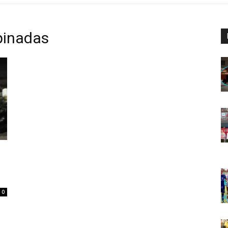
pinadas
0