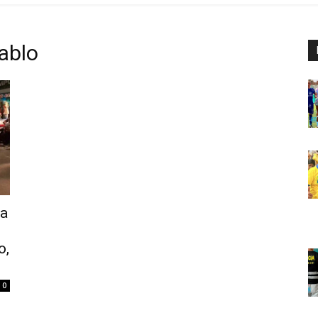
ablo
la
o,
0