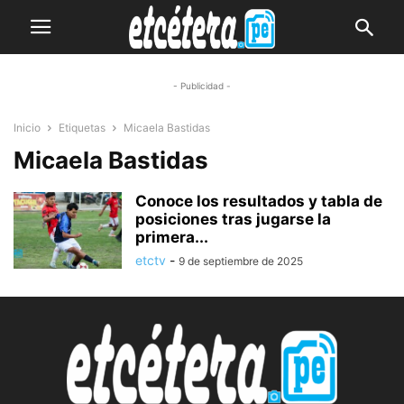
- Publicidad -
Inicio
Etiquetas
Micaela Bastidas
Micaela Bastidas
Conoce los resultados y tabla de
posiciones tras jugarse la
primera...
etctv
-
9 de septiembre de 2025