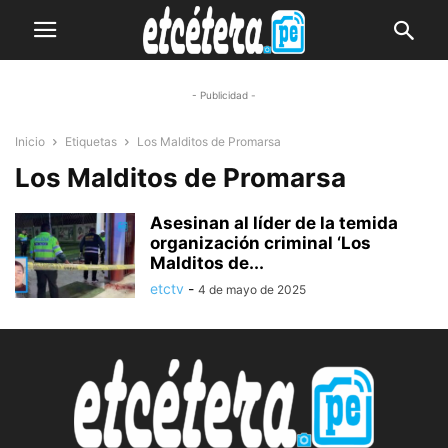
- Publicidad -
Inicio
Etiquetas
Los Malditos de Promarsa
Los Malditos de Promarsa
Asesinan al líder de la temida
organización criminal ‘Los
Malditos de...
etctv
-
4 de mayo de 2025