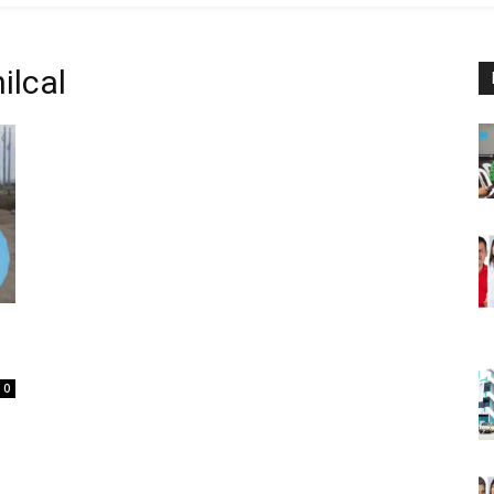
ilcal
l
0