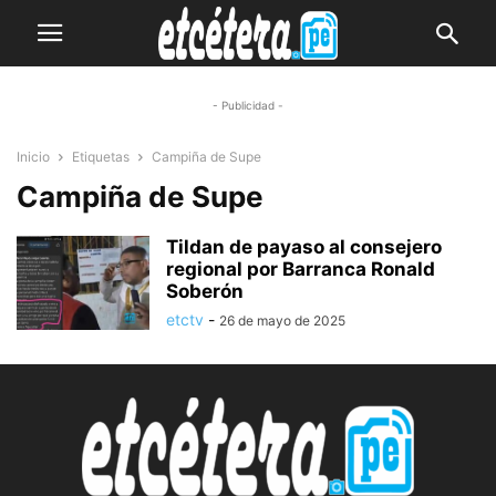
- Publicidad -
Inicio
Etiquetas
Campiña de Supe
Campiña de Supe
Tildan de payaso al consejero
regional por Barranca Ronald
Soberón
etctv
-
26 de mayo de 2025