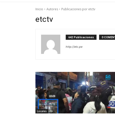
Inicio
Autores
Publicaciones por etctv
etctv
642 Publicaciones
0 COMEN
http://etc.pe
Locales