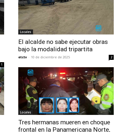
Locales
El alcalde no sabe ejecutar obras
bajo la modalidad tripartita
etctv
-
10 de diciembre de 2025
2
1
Locales
Tres hermanas mueren en choque
frontal en la Panamericana Norte,