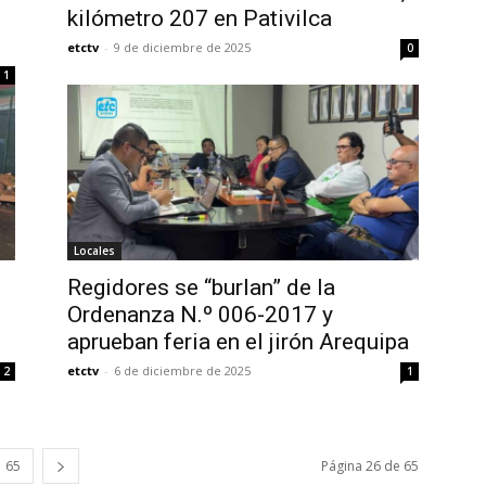
kilómetro 207 en Pativilca
etctv
-
9 de diciembre de 2025
0
1
Locales
Regidores se “burlan” de la
Ordenanza N.º 006-2017 y
aprueban feria en el jirón Arequipa
etctv
-
6 de diciembre de 2025
2
1
65
Página 26 de 65