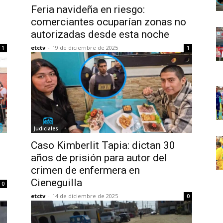
Feria navideña en riesgo:
comerciantes ocuparían zonas no
autorizadas desde esta noche
etctv
-
19 de diciembre de 2025
1
1
Judiciales
Caso Kimberlit Tapia: dictan 30
años de prisión para autor del
crimen de enfermera en
Cieneguilla
0
etctv
-
14 de diciembre de 2025
0