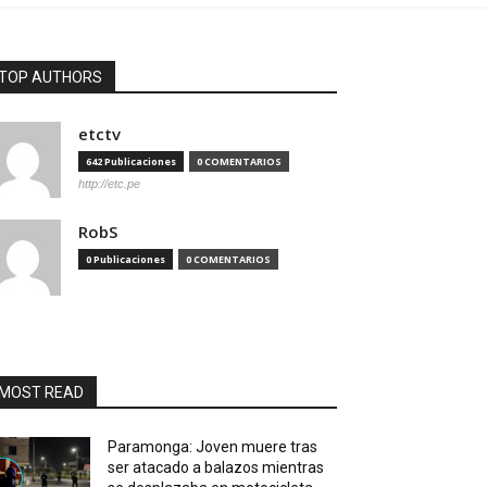
TOP AUTHORS
etctv
642 Publicaciones
0 COMENTARIOS
http://etc.pe
RobS
0 Publicaciones
0 COMENTARIOS
MOST READ
Paramonga: Joven muere tras
ser atacado a balazos mientras