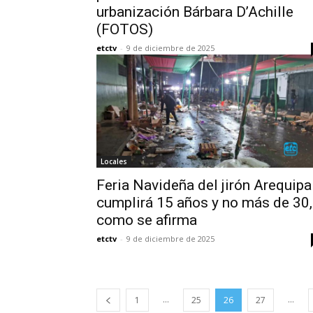
urbanización Bárbara D’Achille
(FOTOS)
etctv
-
9 de diciembre de 2025
Locales
Feria Navideña del jirón Arequipa
cumplirá 15 años y no más de 30,
como se afirma
etctv
-
9 de diciembre de 2025
...
...
1
25
26
27