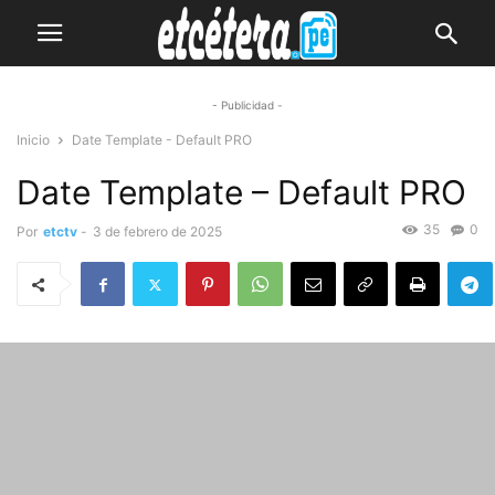
- Publicidad -
Inicio
Date Template - Default PRO
Date Template – Default PRO
35
0
Por
etctv
-
3 de febrero de 2025