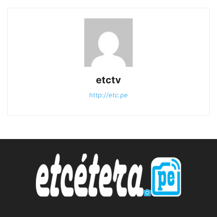
etctv
http://etc.pe