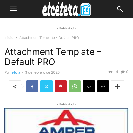
- Publicidad -
Inicio
Attachment Template - Default PRO
Attachment Template –
Default PRO
14
0
Por
etctv
-
3 de febrero de 2025
- Publicidad -