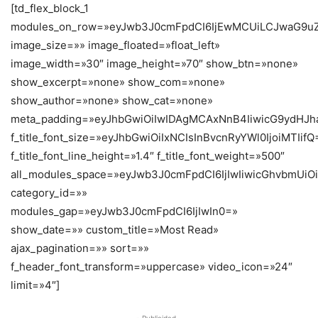
[td_flex_block_1
modules_on_row=»eyJwb3J0cmFpdCI6IjEwMCUiLCJwaG9uZ
image_size=»» image_floated=»float_left»
image_width=»30″ image_height=»70″ show_btn=»none»
show_excerpt=»none» show_com=»none»
show_author=»none» show_cat=»none»
meta_padding=»eyJhbGwiOiIwIDAgMCAxNnB4IiwicG9ydHJ
f_title_font_size=»eyJhbGwiOiIxNCIsInBvcnRyYWl0IjoiMTIif
f_title_font_line_height=»1.4″ f_title_font_weight=»500″
all_modules_space=»eyJwb3J0cmFpdCI6IjIwIiwicGhvbmUiOiI
category_id=»»
modules_gap=»eyJwb3J0cmFpdCI6IjIwIn0=»
show_date=»» custom_title=»Most Read»
ajax_pagination=»» sort=»»
f_header_font_transform=»uppercase» video_icon=»24″
limit=»4″]
- Publicidad -