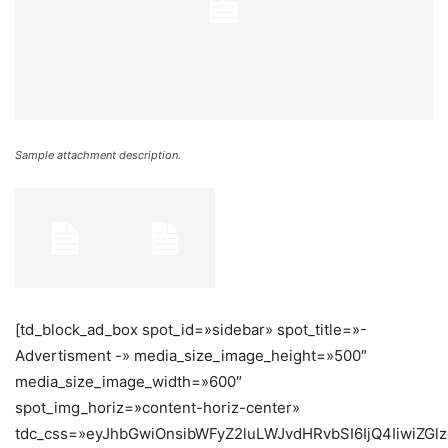
Sample attachment description.
[td_block_ad_box spot_id=»sidebar» spot_title=»-
Advertisment -» media_size_image_height=»500″
media_size_image_width=»600″
spot_img_horiz=»content-horiz-center»
tdc_css=»eyJhbGwiOnsibWFyZ2luLWJvdHRvbSI6IjQ4IiwiZGlz