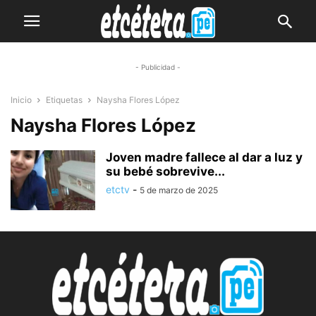
- Publicidad -
Inicio
Etiquetas
Naysha Flores López
Naysha Flores López
Joven madre fallece al dar a luz y
su bebé sobrevive...
etctv
-
5 de marzo de 2025