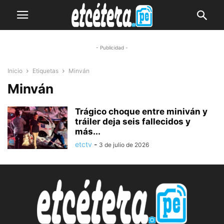
- Publicidad -
Inicio
Etiquetas
Minván
Minván
Trágico choque entre miniván y
tráiler deja seis fallecidos y
más...
etctv
-
3 de julio de 2026