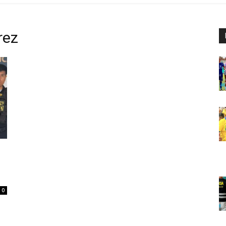
rez
0