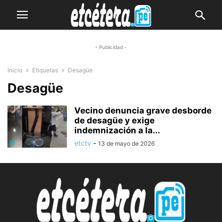
- Publicidad -
Inicio
Etiquetas
Desagüe
Desagüe
Vecino denuncia grave desborde
de desagüe y exige
indemnización a la...
etctv
-
13 de mayo de 2026