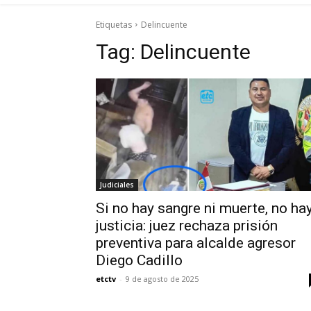
Etiquetas
Delincuente
Tag:
Delincuente
Judiciales
Si no hay sangre ni muerte, no ha
justicia: juez rechaza prisión
preventiva para alcalde agresor
Diego Cadillo
etctv
-
9 de agosto de 2025